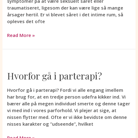
symptomer på at være seksuelt såret eller
traumatiseret, ligesom der kan være lige så mange
årsager hertil. Er vi blevet såret i det intime rum, så
opleves det ofte
Read More »
Hvorfor
gå
Hvorfor gå i parterapi?
i
parterapi?
Hvorfor gå i parterapi? Fordi vi alle engang imellem
har brug for, at en tredje person udefra kikker ind. Vi
bærer alle på megen individuel smerte og denne tager
vi med ind i vores parforhold. Vi plejer at sige, at
nissen flytter med. Ofte er vi ikke bevidste om denne
nisses karakter og ”udseende”, hvilket
Read More »