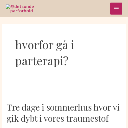
Skip
MAI
to
content
MEN
hvorfor gå i
parterapi?
Tre
dage
Tre dage i sommerhus hvor vi
i
sommerhus
gik dybt i vores traumestof
hvor
vi