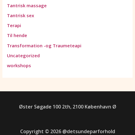
Tantrisk massage
Tantrisk sex
Terapi
Til hende
Transformation -og Traumeteapi
Uncategorized
workshops
Øster Søgade 100 2th, 2100 København Ø
Copyright © 2026 @detsundeparforhold