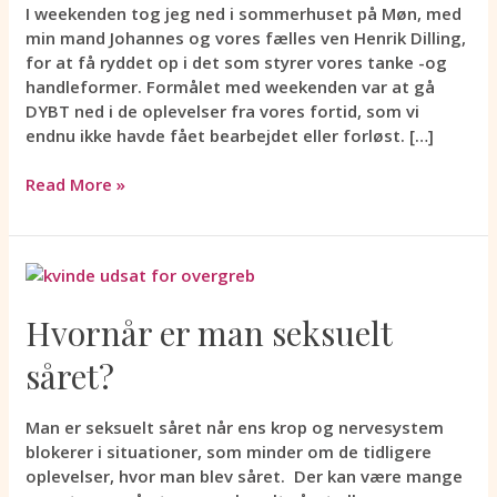
gik
I weekenden tog jeg ned i sommerhuset på Møn, med
dybt
min mand Johannes og vores fælles ven Henrik Dilling,
i
for at få ryddet op i det som styrer vores tanke -og
vores
handleformer. Formålet med weekenden var at gå
traumestof
DYBT ned i de oplevelser fra vores fortid, som vi
endnu ikke havde fået bearbejdet eller forløst. […]
Read More »
Hvornår
er
man
Hvornår er man seksuelt
seksuelt
såret?
såret?
Man er seksuelt såret når ens krop og nervesystem
blokerer i situationer, som minder om de tidligere
oplevelser, hvor man blev såret. Der kan være mange