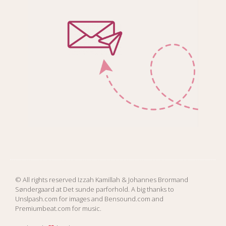
f
© All rights reserved Izzah Kamillah & Johannes Brormand
Søndergaard at Det sunde parforhold. A big thanks to
Unslpash.com for images and Bensound.com and
Premiumbeat.com for music.
Øster Søgade 100 2th, 2100 København Ø