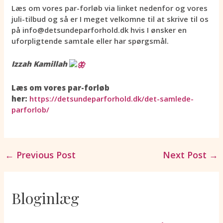
Læs om vores par-forløb via linket nedenfor og vores
juli-tilbud og så er I meget velkomne til at skrive til os
på info@detsundeparforhold.dk hvis I ønsker en
uforpligtende samtale eller har spørgsmål.
Izzah Kamillah
Læs om vores par-forløb
her:
https://detsundeparforhold.dk/det-samlede-
parforlob/
←
Previous Post
Next Post
→
:
:
:
:
:
:
D
V
N
D
D
A
Bloginlæg
e
i
å
e
e
f
t
l
r
f
n
s
i
æ
s
i
g
t