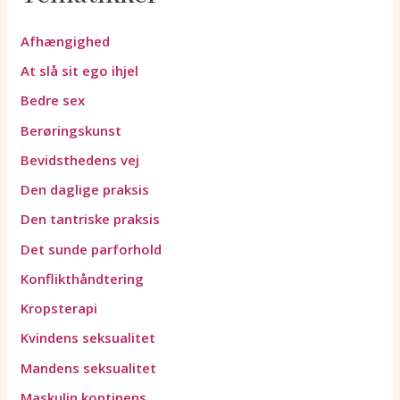
r
r
i
s
g
t
Afhængighed
f
å
At slå sit ego ihjel
r
r
i
Bedre sex
Berøringskunst
Bevidsthedens vej
Den daglige praksis
Den tantriske praksis
Det sunde parforhold
Konflikthåndtering
Kropsterapi
Kvindens seksualitet
Mandens seksualitet
Maskulin kontinens