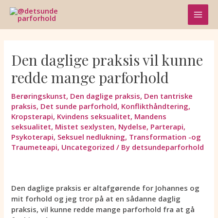
Skip
MAI
to
content
MEN
Den daglige praksis vil kunne
redde mange parforhold
Berøringskunst
,
Den daglige praksis
,
Den tantriske
praksis
,
Det sunde parforhold
,
Konflikthåndtering
,
Kropsterapi
,
Kvindens seksualitet
,
Mandens
seksualitet
,
Mistet sexlysten
,
Nydelse
,
Parterapi
,
Psykoterapi
,
Seksuel nedlukning
,
Transformation -og
Traumeteapi
,
Uncategorized
/ By
detsundeparforhold
Den daglige praksis er altafgørende for Johannes og
mit forhold og jeg tror på at en sådanne daglig
praksis, vil kunne redde mange parforhold fra at gå