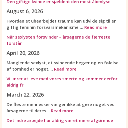
Den giftige kvinde er sjældent den mest åbenlyse
n
r
e
r
i
a
August 6, 2026
d
e
x
e
f
n
r
r
l
t
t
d
Hvordan et ubearbejdet traume kan udvikle sig til en
e
a
y
i
i
e
giftig feminin forsvarsmekanisme …
Read more
a
t
s
l
g
n
r
l
t
k
e
i
Når sexlysten forsvinder – årsagerne de færreste
b
e
e
n
k
p
forstår
e
v
n
y
v
a
April 20, 2026
j
e
f
t
i
r
d
m
o
n
n
f
Manglende sexlyst, et svindende begær og en følelse
e
e
r
i
d
o
af tomhed er noget,…
Read more
h
d
s
n
e
r
Vi lærer at leve med vores smerte og kommer derfor
a
v
v
g
e
h
aldrig fri
r
o
i
s
r
o
a
r
n
m
s
l
March 22, 2026
l
e
d
ø
j
d
De fleste mennesker vælger ikke at gøre noget ved
d
s
e
n
æ
e
årsagerne til deres…
Read more
r
s
r
s
l
t
i
m
–
t
d
m
Det indre arbejde har aldrig været mere afgørende
g
e
å
r
e
a