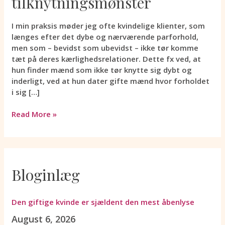
tilknytningsmønster
tilknytningsmønster
I min praksis møder jeg ofte kvindelige klienter, som
længes efter det dybe og nærværende parforhold,
men som – bevidst som ubevidst – ikke tør komme
tæt på deres kærlighedsrelationer. Dette fx ved, at
hun finder mænd som ikke tør knytte sig dybt og
inderligt, ved at hun dater gifte mænd hvor forholdet
i sig […]
Read More »
Bloginlæg
Den giftige kvinde er sjældent den mest åbenlyse
August 6, 2026