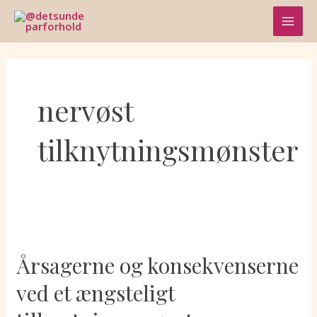
Skip
MAI
to
content
MEN
nervøst
tilknytningsmønster
Årsagerne
og
Årsagerne og konsekvenserne
konsekvenserne
ved
ved et ængsteligt
et
ængsteligt