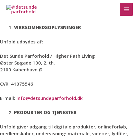
Handelsepolitik for Unfold
Skip
MAI
to
Senest opdateret: 18. juni 2026
content
MEN
VIRKSOMHEDSOPLYSNINGER
Unfold udbydes af:
Det Sunde Parforhold / Higher Path Living
Øster Søgade 100, 2. th.
2100 København Ø
CVR: 41075546
E-mail:
info@detsundeparforhold.dk
PRODUKTER OG TJENESTER
Unfold giver adgang til digitale produkter, onlineforløb,
medlemskaber, undervisningsmateriale, videoer, lydfiler,