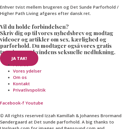
Enhver tvist mellem brugeren og Det Sunde Parforhold /
Higher Path Living afgøres efter dansk ret.
Vil du holde forbindelsen?
Skriv dig op til vores nyhedsbrev og modtag
videoer og artikler om sex, kærlighed og
parforhold. Du modtager også vores gratis
træning, om kvindens seksuelle nedlukning.
JA TAK!
Forside
Vores ydelser
Om os
Kontakt
Privatlivspolitik
Facebook-f
Youtube
© All rights reserved Izzah Kamillah & Johannes Brormand
Søndergaard at Det sunde parforhold. A big thanks to
Unslpash.com for images and Bensound.com and