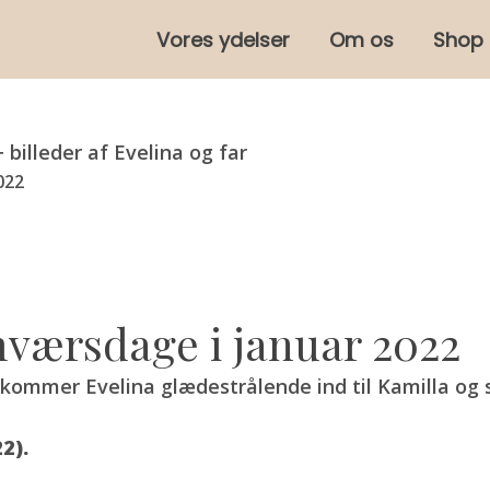
lien
Vores ydelser
Om os
Shop
billeder af Evelina og far
022
mværsdage i januar 2022
kommer Evelina glædestrålende ind til Kamilla og 
22).