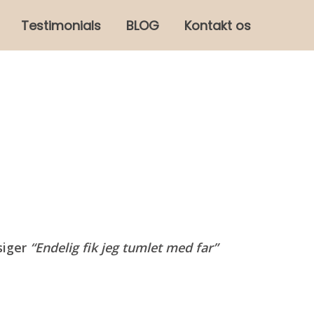
Testimonials
BLOG
Kontakt os
siger
“Endelig fik jeg tumlet med far”