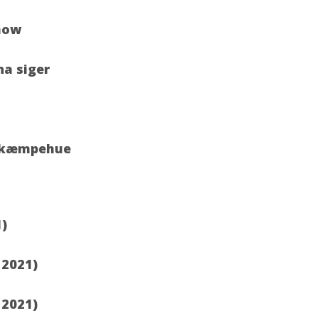
show
na siger
 i kæmpehue
1)
 2021)
 2021)